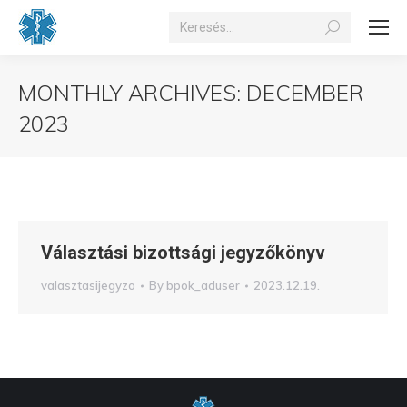
Search:
MONTHLY ARCHIVES:
DECEMBER
2023
You are here:
Választási bizottsági jegyzőkönyv
valasztasijegyzo
By
bpok_aduser
2023.12.19.