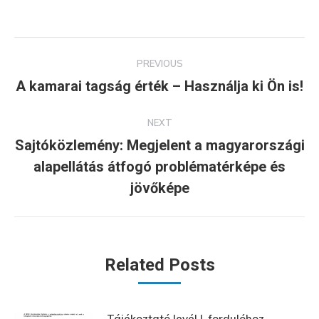
Post
PREVIOUS
navigation
A kamarai tagság érték – Használja ki Ön is!
Previous
post:
NEXT
Sajtóközlemény: Megjelent a magyarországi
alapellátás átfogó problématérképe és
Next
post:
jövőképe
Related Posts
Tájékoztató levél I. fordulóhoz