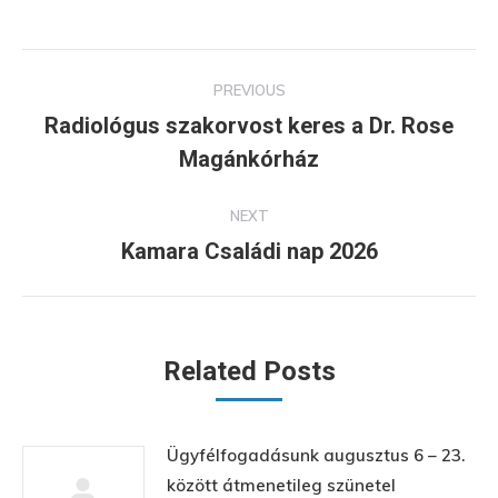
Post
PREVIOUS
navigation
Radiológus szakorvost keres a Dr. Rose
Previous
Magánkórház
post:
NEXT
Kamara Családi nap 2026
Next
post:
Related Posts
Ügyfélfogadásunk augusztus 6 – 23.
között átmenetileg szünetel