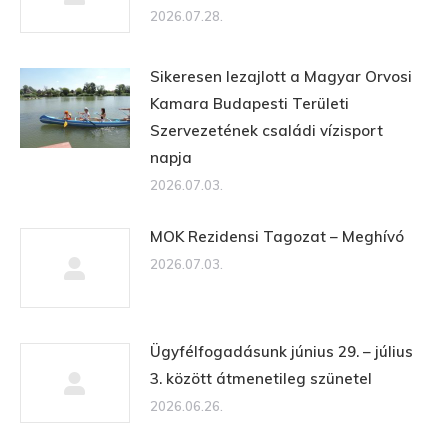
2026.07.28.
Sikeresen lezajlott a Magyar Orvosi
Kamara Budapesti Területi
Szervezetének családi vízisport
napja
2026.07.03.
MOK Rezidensi Tagozat – Meghívó
2026.07.03.
Ügyfélfogadásunk június 29. – július
3. között átmenetileg szünetel
2026.06.26.