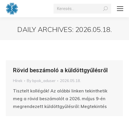
Search:
DAILY ARCHIVES:
2026.05.18.
You are here:
Rövid beszámoló a küldöttgyűlésről
Hírek
By
bpok_aduser
2026.05.18.
Tisztelt kollégák! Az alábbi linken tekinthetik
meg a rövid beszámolót a 2026. május 9-én
megrendezett küldöttgyűlésről: Megtekintés